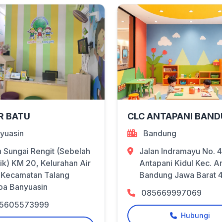
R BATU
CLC ANTAPANI BAN
yuasin
Bandung
n Sungai Rengit (Sebelah
Jalan Indramayu No. 41
ik) KM 20, Kelurahan Air
Antapani Kidul Kec. A
 Kecamatan Talang
Bandung Jawa Barat 
pa Banyuasin
085669997069
5605573999
Hubungi