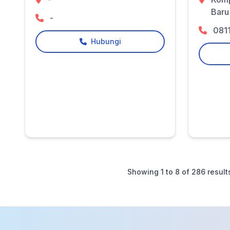
Baru
-
081
Hubungi
Showing
1
to
8
of
286
result