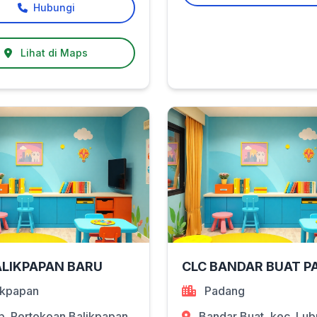
Hubungi
Lihat di Maps
ALIKPAPAN BARU
CLC BANDAR BUAT 
ikpapan
Padang
. Pertokoan Balikpapan
Bandar Buat, kec. Lu