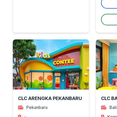
CLC ARENGKA PEKANBARU
CLC B
Pekanbaru
Bal
-
Komp