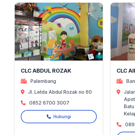
CLC ABDUL ROZAK
CLC AI
Palembang
Ban
Jl. Letda Abdul Rozak no 60
Jala
Apot
0852 6700 3007
Batu
Kela
Hubungi
089