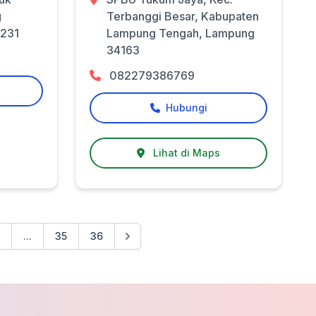
g
Terbanggi Besar, Kabupaten
5231
Lampung Tengah, Lampung
34163
082279386769
Hubungi
Lihat di Maps
...
35
36