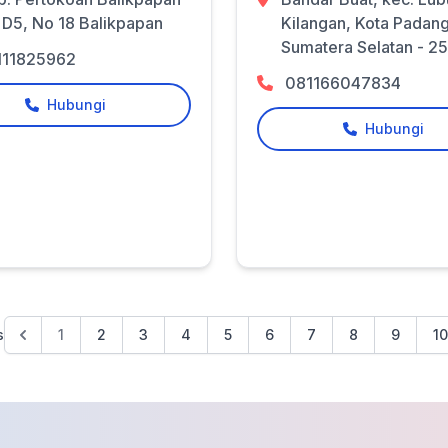
 D5, No 18 Balikpapan
Kilangan, Kota Padan
Sumatera Selatan - 2
111825962
081166047834
Hubungi
Hubungi
s
1
2
3
4
5
6
7
8
9
10